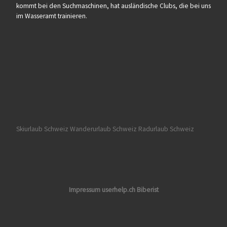
kommt bei den Suchmaschinen, hat ausländische Clubs, die bei uns
im Wasseramt trainieren.
Skiurlaub Schweiz
Wanderurlaub Schweiz
Radurlaub Schweiz
Impressum userhelp.ch Biberist