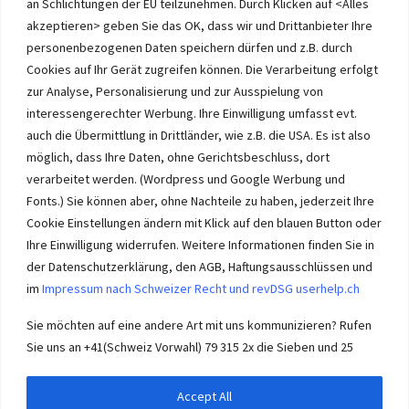
an Schlichtungen der EU teilzunehmen. Durch Klicken auf <Alles
Immobilien im Wasseramt haben bei Immobilie-Solothurn.ch
Vorrang und die besten Konditionen beim Verkauf. Kein Immobilien
akzeptieren> geben Sie das OK, dass wir und Drittanbieter Ihre
Verkauf im Wasseramt ohne unsere Offerte. Bei uns wählen Sie,
personenbezogenen Daten speichern dürfen und z.B. durch
wie Sie Ihre Immobilie Solothurn verkaufen. Wir beraten Sie.
Cookies auf Ihr Gerät zugreifen können. Die Verarbeitung erfolgt
Immobilien selber verkaufen mit unserer Beratung? Auch das geht!
zur Analyse, Personalisierung und zur Ausspielung von
interessengerechter Werbung. Ihre Einwilligung umfasst evt.
auch die Übermittlung in Drittländer, wie z.B. die USA. Es ist also
möglich, dass Ihre Daten, ohne Gerichtsbeschluss, dort
verarbeitet werden. (Wordpress und Google Werbung und
Immobilie Solothurn
-
immo-ch
Wasseramt.ch Impressum
Fonts.) Sie können aber, ohne Nachteile zu haben, jederzeit Ihre
Cookie Einstellungen ändern mit Klick auf den blauen Button oder
Ihre Einwilligung widerrufen. Weitere Informationen finden Sie in
der Datenschutzerklärung, den AGB, Haftungsausschlüssen und
im
Impressum nach Schweizer Recht und revDSG userhelp.ch
Impressum userhelp.ch Biberist
Sie möchten auf eine andere Art mit uns kommunizieren? Rufen
Sie uns an +41(Schweiz Vorwahl) 79 315 2x die Sieben und 25
Accept All