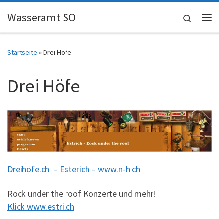
Skip to content
Wasseramt SO
Search
Me
Startseite
»
Drei Höfe
Drei Höfe
Dreihöfe.ch
– Esterich – www.n-h.ch
Rock under the roof Konzerte und mehr!
Klick www.estri.ch