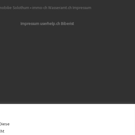
obilie Solothurn
-
immo-ch
Wasseramt.ch Impressum
Impressum userhelp.ch Biberist
Diese
cht