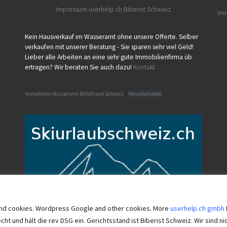
Impressum userhelp.ch
Biberist
Schweiz
Imm
Kein Hausverkauf im Wasseramt ohne unsere Offerte. Selber
verkaufen mit unserer Beratung - Sie sparen sehr viel Geld!
Lieber alle Arbeiten an eine sehr gute Immobilienfirma üb
ertragen? Wir beraten Sie auch dazu!
Kontakt
Immobilien Wasseramt Mittelland Schweiz
Herunterladen
w and cookies. Wordpress Google and other cookies. More
userhelp.ch gmbh
 und hält die rev DSG ein. Gerichtsstand ist Biberist Schweiz. Wir sind ni