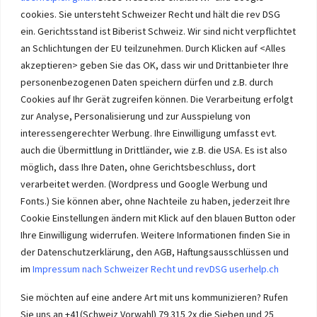
cookies. Sie untersteht Schweizer Recht und hält die rev DSG
ein. Gerichtsstand ist Biberist Schweiz. Wir sind nicht verpflichtet
an Schlichtungen der EU teilzunehmen. Durch Klicken auf <Alles
Immobilien im Wasseramt haben bei Immobilie-Solothurn.ch
Vorrang und die besten Konditionen beim Verkauf. Kein Immobilien
akzeptieren> geben Sie das OK, dass wir und Drittanbieter Ihre
Verkauf im Wasseramt ohne unsere Offerte. Bei uns wählen Sie,
personenbezogenen Daten speichern dürfen und z.B. durch
wie Sie Ihre Immobilie Solothurn verkaufen. Wir beraten Sie.
Cookies auf Ihr Gerät zugreifen können. Die Verarbeitung erfolgt
Immobilien selber verkaufen mit unserer Beratung? Auch das geht!
zur Analyse, Personalisierung und zur Ausspielung von
interessengerechter Werbung. Ihre Einwilligung umfasst evt.
auch die Übermittlung in Drittländer, wie z.B. die USA. Es ist also
möglich, dass Ihre Daten, ohne Gerichtsbeschluss, dort
verarbeitet werden. (Wordpress und Google Werbung und
Immobilie Solothurn
-
immo-ch
Wasseramt.ch Impressum
Fonts.) Sie können aber, ohne Nachteile zu haben, jederzeit Ihre
Cookie Einstellungen ändern mit Klick auf den blauen Button oder
Ihre Einwilligung widerrufen. Weitere Informationen finden Sie in
der Datenschutzerklärung, den AGB, Haftungsausschlüssen und
im
Impressum nach Schweizer Recht und revDSG userhelp.ch
Impressum userhelp.ch Biberist
Sie möchten auf eine andere Art mit uns kommunizieren? Rufen
Sie uns an +41(Schweiz Vorwahl) 79 315 2x die Sieben und 25