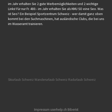
im Jahr erhalten Sie 2 gute Werbemöglichkeiten und 2 wichtige
Links! Für nur Fr. 480.- im Jahr erhalten Sie als KMU SO eine Seo. Was
ist Seo? Ein Beispiel Sportzentrum Schweiz - wer damit ganz oben
kommt bei den Suchmaschinen, hat ausländische Clubs, die bei uns
im Wasseramt trainieren.
Skiurlaub Schweiz
Wanderurlaub Schweiz
Radurlaub Schweiz
Impressum userhelp.ch Biberist