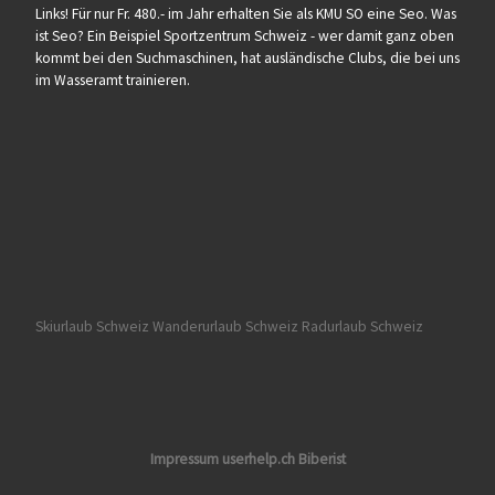
Links! Für nur Fr. 480.- im Jahr erhalten Sie als KMU SO eine Seo. Was
ist Seo? Ein Beispiel Sportzentrum Schweiz - wer damit ganz oben
kommt bei den Suchmaschinen, hat ausländische Clubs, die bei uns
im Wasseramt trainieren.
Skiurlaub Schweiz
Wanderurlaub Schweiz
Radurlaub Schweiz
Impressum userhelp.ch Biberist