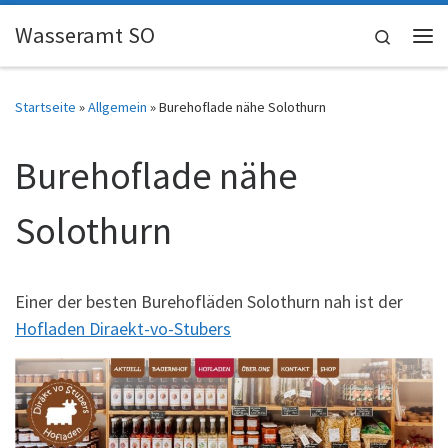
Skip to content
Wasseramt SO
Search
Me
Startseite
»
Allgemein
»
Burehoflade nähe Solothurn
Burehoflade nähe
Solothurn
Einer der besten Burehofläden Solothurn nah ist der
Hofladen Diraekt-vo-Stubers