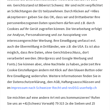
ein. Gerichtsstand ist Biberist Schweiz. Wir sind nicht verpflichtet
an Schlichtungen der EU teilzunehmen. Durch Klicken auf <Alles
Immobilien im Wasseramt haben bei Immobilie-Solothurn.ch
Vorrang und die besten Konditionen beim Verkauf. Kein Immobilien
akzeptieren> geben Sie das OK, dass wir und Drittanbieter Ihre
Verkauf im Wasseramt ohne unsere Offerte. Bei uns wählen Sie,
personenbezogenen Daten speichern dürfen und z.B. durch
wie Sie Ihre Immobilie Solothurn verkaufen. Wir beraten Sie.
Cookies auf Ihr Gerät zugreifen können. Die Verarbeitung erfolgt
Immobilien selber verkaufen mit unserer Beratung? Auch das geht!
zur Analyse, Personalisierung und zur Ausspielung von
interessengerechter Werbung. Ihre Einwilligung umfasst evt.
auch die Übermittlung in Drittländer, wie z.B. die USA. Es ist also
möglich, dass Ihre Daten, ohne Gerichtsbeschluss, dort
verarbeitet werden. (Wordpress und Google Werbung und
Immobilie Solothurn
-
immo-ch
Wasseramt.ch Impressum
Fonts.) Sie können aber, ohne Nachteile zu haben, jederzeit Ihre
Cookie Einstellungen ändern mit Klick auf den blauen Button oder
Ihre Einwilligung widerrufen. Weitere Informationen finden Sie in
der Datenschutzerklärung, den AGB, Haftungsausschlüssen und
im
Impressum nach Schweizer Recht und revDSG userhelp.ch
Impressum userhelp.ch Biberist
Sie möchten auf eine andere Art mit uns kommunizieren? Rufen
Sie uns an +41(Schweiz Vorwahl) 79 315 2x die Sieben und 25