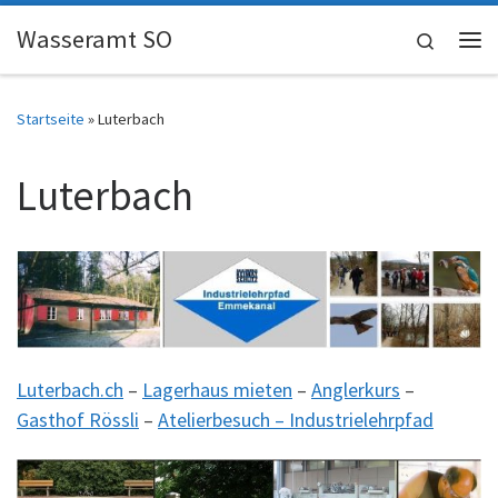
Skip to content
Wasseramt SO
Search
Me
Startseite
»
Luterbach
Luterbach
Luterbach.ch
–
Lagerhaus mieten
–
Anglerkurs
–
Gasthof Rössli
–
Atelierbesuch – Industrielehrpfad