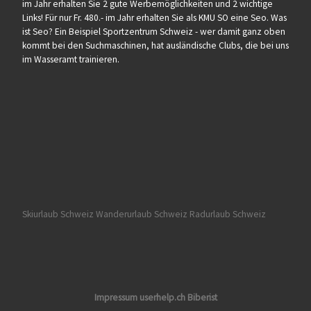
im Jahr erhalten Sie 2 gute Werbemöglichkeiten und 2 wichtige
Links! Für nur Fr. 480.- im Jahr erhalten Sie als KMU SO eine Seo. Was
ist Seo? Ein Beispiel Sportzentrum Schweiz - wer damit ganz oben
kommt bei den Suchmaschinen, hat ausländische Clubs, die bei uns
im Wasseramt trainieren.
Skiurlaub Schweiz
Wanderurlaub Schweiz
Radurlaub Schweiz
Impressum userhelp.ch Biberist