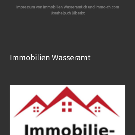
Impressum von Immobilien Wasseramt.ch und immo-ch.com
Userhelp.ch Biberist
Immobilien Wasseramt