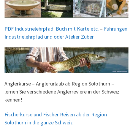
PDF Industrielehrpfad
Buch mit Karte etc.
–
Führungen
Industrielehrpfad und oder Atelier Zuber
Anglerkurse – Anglerurlaub ab Region Solothurn –
lernen Sie verschiedene Anglerreviere in der Schweiz
kennen!
Fischerkurse und Fischer Reisen ab der Region
Solothurn in die ganze Schweiz