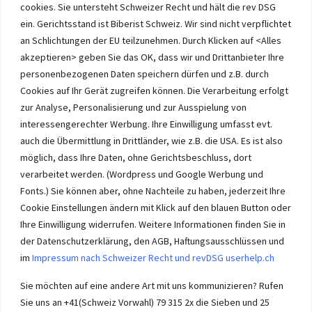
cookies. Sie untersteht Schweizer Recht und hält die rev DSG
ein. Gerichtsstand ist Biberist Schweiz. Wir sind nicht verpflichtet
an Schlichtungen der EU teilzunehmen. Durch Klicken auf <Alles
Immobilien im Wasseramt haben bei Immobilie-Solothurn.ch
Vorrang und die besten Konditionen beim Verkauf. Kein Immobilien
akzeptieren> geben Sie das OK, dass wir und Drittanbieter Ihre
Verkauf im Wasseramt ohne unsere Offerte. Bei uns wählen Sie,
personenbezogenen Daten speichern dürfen und z.B. durch
wie Sie Ihre Immobilie Solothurn verkaufen. Wir beraten Sie.
Cookies auf Ihr Gerät zugreifen können. Die Verarbeitung erfolgt
Immobilien selber verkaufen mit unserer Beratung? Auch das geht!
zur Analyse, Personalisierung und zur Ausspielung von
interessengerechter Werbung. Ihre Einwilligung umfasst evt.
auch die Übermittlung in Drittländer, wie z.B. die USA. Es ist also
möglich, dass Ihre Daten, ohne Gerichtsbeschluss, dort
verarbeitet werden. (Wordpress und Google Werbung und
Immobilie Solothurn
-
immo-ch
Wasseramt.ch Impressum
Fonts.) Sie können aber, ohne Nachteile zu haben, jederzeit Ihre
Cookie Einstellungen ändern mit Klick auf den blauen Button oder
Ihre Einwilligung widerrufen. Weitere Informationen finden Sie in
der Datenschutzerklärung, den AGB, Haftungsausschlüssen und
im
Impressum nach Schweizer Recht und revDSG userhelp.ch
Impressum userhelp.ch Biberist
Sie möchten auf eine andere Art mit uns kommunizieren? Rufen
Sie uns an +41(Schweiz Vorwahl) 79 315 2x die Sieben und 25