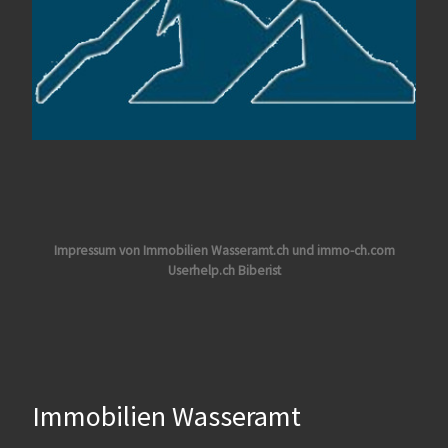
Impressum von Immobilien Wasseramt.ch und immo-ch.com
Userhelp.ch Biberist
Immobilien Wasseramt