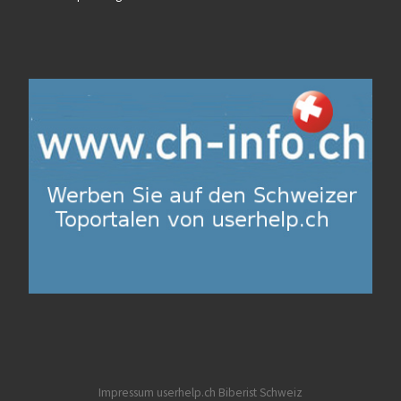
Impressum userhelp.ch
Biberist
Schweiz