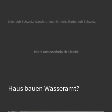
Skiurlaub Schweiz
Wanderurlaub Schweiz
Radurlaub Schweiz
Impressum userhelp.ch Biberist
Haus bauen Wasseramt?