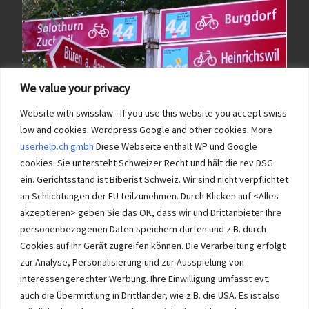
We value your privacy
Website with swisslaw - If you use this website you accept swiss
low and cookies. Wordpress Google and other cookies. More
userhelp.ch gmbh
Diese Webseite enthält WP und Google
cookies. Sie untersteht Schweizer Recht und hält die rev DSG
ein. Gerichtsstand ist Biberist Schweiz. Wir sind nicht verpflichtet
an Schlichtungen der EU teilzunehmen. Durch Klicken auf <Alles
Immobilien im Wasseramt haben bei Immobilie-Solothurn.ch
Vorrang und die besten Konditionen beim Verkauf. Kein Immobilien
akzeptieren> geben Sie das OK, dass wir und Drittanbieter Ihre
Verkauf im Wasseramt ohne unsere Offerte. Bei uns wählen Sie,
personenbezogenen Daten speichern dürfen und z.B. durch
wie Sie Ihre Immobilie Solothurn verkaufen. Wir beraten Sie.
Cookies auf Ihr Gerät zugreifen können. Die Verarbeitung erfolgt
Immobilien selber verkaufen mit unserer Beratung? Auch das geht!
zur Analyse, Personalisierung und zur Ausspielung von
interessengerechter Werbung. Ihre Einwilligung umfasst evt.
auch die Übermittlung in Drittländer, wie z.B. die USA. Es ist also