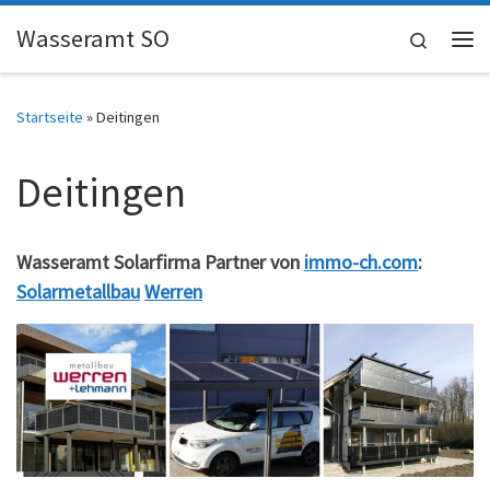
Skip to content
Wasseramt SO
Search
Me
Startseite
»
Deitingen
Deitingen
Wasseramt Solarfirma Partner von
immo-ch.com
:
Solarmetallbau
Werren