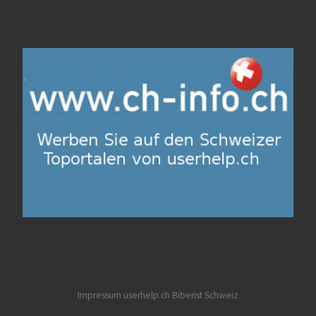
Impressum userhelp.ch
Biberist
Schweiz