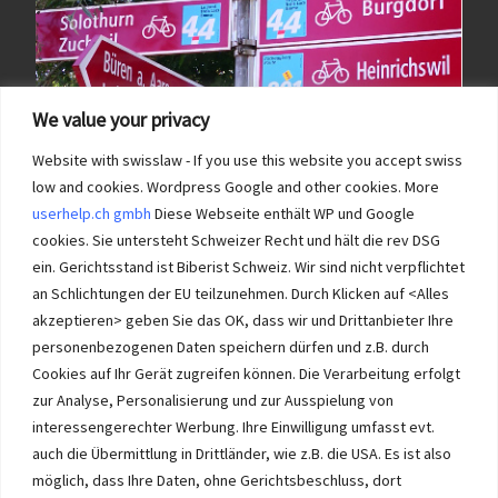
We value your privacy
Website with swisslaw - If you use this website you accept swiss
low and cookies. Wordpress Google and other cookies. More
userhelp.ch gmbh
Diese Webseite enthält WP und Google
cookies. Sie untersteht Schweizer Recht und hält die rev DSG
ein. Gerichtsstand ist Biberist Schweiz. Wir sind nicht verpflichtet
an Schlichtungen der EU teilzunehmen. Durch Klicken auf <Alles
Immobilien im Wasseramt haben bei Immobilie-Solothurn.ch
Vorrang und die besten Konditionen beim Verkauf. Kein Immobilien
akzeptieren> geben Sie das OK, dass wir und Drittanbieter Ihre
Verkauf im Wasseramt ohne unsere Offerte. Bei uns wählen Sie,
personenbezogenen Daten speichern dürfen und z.B. durch
wie Sie Ihre Immobilie Solothurn verkaufen. Wir beraten Sie.
Cookies auf Ihr Gerät zugreifen können. Die Verarbeitung erfolgt
Immobilien selber verkaufen mit unserer Beratung? Auch das geht!
zur Analyse, Personalisierung und zur Ausspielung von
interessengerechter Werbung. Ihre Einwilligung umfasst evt.
auch die Übermittlung in Drittländer, wie z.B. die USA. Es ist also
möglich, dass Ihre Daten, ohne Gerichtsbeschluss, dort