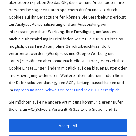
Vorrang und die besten Konditionen beim Verkauf. Kein Immobilien
akzeptieren> geben Sie das OK, dass wir und Drittanbieter Ihre
Verkauf im Wasseramt ohne unsere Offerte. Bei uns wählen Sie,
personenbezogenen Daten speichern dürfen und z.B. durch
wie Sie Ihre Immobilie Solothurn verkaufen. Wir beraten Sie.
Cookies auf Ihr Gerät zugreifen können. Die Verarbeitung erfolgt
Immobilien selber verkaufen mit unserer Beratung? Auch das geht!
zur Analyse, Personalisierung und zur Ausspielung von
interessengerechter Werbung. Ihre Einwilligung umfasst evt.
auch die Übermittlung in Drittländer, wie z.B. die USA. Es ist also
möglich, dass Ihre Daten, ohne Gerichtsbeschluss, dort
verarbeitet werden. (Wordpress und Google Werbung und
Immobilie Solothurn
-
immo-ch
Wasseramt.ch Impressum
Fonts.) Sie können aber, ohne Nachteile zu haben, jederzeit Ihre
Cookie Einstellungen ändern mit Klick auf den blauen Button oder
Ihre Einwilligung widerrufen. Weitere Informationen finden Sie in
der Datenschutzerklärung, den AGB, Haftungsausschlüssen und
im
Impressum nach Schweizer Recht und revDSG userhelp.ch
Impressum userhelp.ch Biberist
Sie möchten auf eine andere Art mit uns kommunizieren? Rufen
Sie uns an +41(Schweiz Vorwahl) 79 315 2x die Sieben und 25
Accept All
© 2026
Wasseramt SO
– Alle Rechte vorbehalten