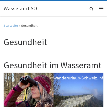
Skip to content
Wasseramt SO
Search
Me
Startseite
»
Gesundheit
Gesundheit
Gesundheit im Wasseramt