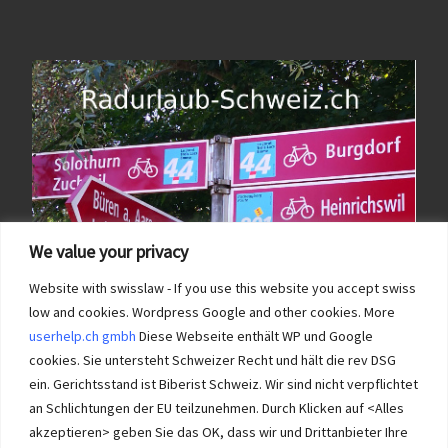
We value your privacy
Website with swisslaw - If you use this website you accept swiss
low and cookies. Wordpress Google and other cookies. More
userhelp.ch gmbh
Diese Webseite enthält WP und Google
cookies. Sie untersteht Schweizer Recht und hält die rev DSG
ein. Gerichtsstand ist Biberist Schweiz. Wir sind nicht verpflichtet
an Schlichtungen der EU teilzunehmen. Durch Klicken auf <Alles
Immobilien im Wasseramt haben bei Immobilie-Solothurn.ch
Vorrang und die besten Konditionen beim Verkauf. Kein Immobilien
akzeptieren> geben Sie das OK, dass wir und Drittanbieter Ihre