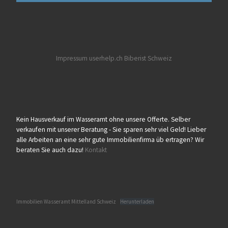
Impressum userhelp.ch
Biberist
Schweiz
Kein Hausverkauf im Wasseramt ohne unsere Offerte. Selber
verkaufen mit unserer Beratung - Sie sparen sehr viel Geld! Lieber
alle Arbeiten an eine sehr gute Immobilienfirma üb ertragen? Wir
beraten Sie auch dazu!
Kontakt
Immobilien Wasseramt Mittelland Schweiz
Herunterladen