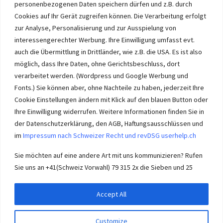
Verkauf im Wasseramt ohne unsere Offerte. Bei uns wählen Sie,
personenbezogenen Daten speichern dürfen und z.B. durch
wie Sie Ihre Immobilie Solothurn verkaufen. Wir beraten Sie.
Cookies auf Ihr Gerät zugreifen können. Die Verarbeitung erfolgt
Immobilien selber verkaufen mit unserer Beratung? Auch das geht!
zur Analyse, Personalisierung und zur Ausspielung von
interessengerechter Werbung. Ihre Einwilligung umfasst evt.
auch die Übermittlung in Drittländer, wie z.B. die USA. Es ist also
möglich, dass Ihre Daten, ohne Gerichtsbeschluss, dort
verarbeitet werden. (Wordpress und Google Werbung und
Immobilie Solothurn
-
immo-ch
Wasseramt.ch Impressum
Fonts.) Sie können aber, ohne Nachteile zu haben, jederzeit Ihre
Cookie Einstellungen ändern mit Klick auf den blauen Button oder
Ihre Einwilligung widerrufen. Weitere Informationen finden Sie in
der Datenschutzerklärung, den AGB, Haftungsausschlüssen und
im
Impressum nach Schweizer Recht und revDSG userhelp.ch
Impressum userhelp.ch Biberist
Sie möchten auf eine andere Art mit uns kommunizieren? Rufen
Sie uns an +41(Schweiz Vorwahl) 79 315 2x die Sieben und 25
Accept All
© 2026
Wasseramt SO
– Alle Rechte vorbehalten
Customize
Powered by
WP
– Entworfen mit dem
Customizr-Theme