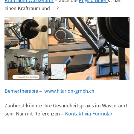
Kraftraum Wasseramt
– auch die
Physio Biberi
st hat
einen Kraftraum und …?
Bemertherapie
–
www.hilarion-gmbh.ch
Zuoberst könnte Ihre Gesundheitspraxis im Wasseramt
sein. Nur mit Referenzen –
Kontakt via Formular