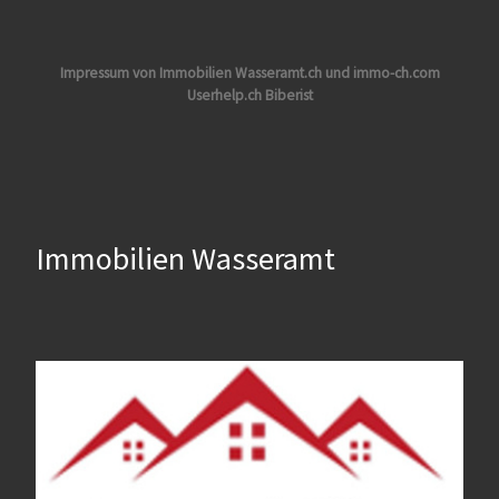
Impressum von Immobilien Wasseramt.ch und immo-ch.com
Userhelp.ch Biberist
Immobilien Wasseramt