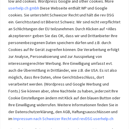
low and cookies. Wordpress Google and other cookies. More
userhelp.ch gmbh
Diese Webseite enthält WP und Google
cookies. Sie untersteht Schweizer Recht und hält die rev DSG
ein. Gerichtsstand ist Biberist Schweiz. Wir sind nicht verpflichtet
an Schlichtungen der EU teilzunehmen. Durch Klicken auf <Alles
Immobilien im Wasseramt haben bei Immobilie-Solothurn.ch
Vorrang und die besten Konditionen beim Verkauf. Kein Immobilien
akzeptieren> geben Sie das OK, dass wir und Drittanbieter Ihre
Verkauf im Wasseramt ohne unsere Offerte. Bei uns wählen Sie,
personenbezogenen Daten speichern dürfen und z.B. durch
wie Sie Ihre Immobilie Solothurn verkaufen. Wir beraten Sie.
Cookies auf Ihr Gerät zugreifen können. Die Verarbeitung erfolgt
Immobilien selber verkaufen mit unserer Beratung? Auch das geht!
zur Analyse, Personalisierung und zur Ausspielung von
interessengerechter Werbung. Ihre Einwilligung umfasst evt.
auch die Übermittlung in Drittländer, wie z.B. die USA. Es ist also
möglich, dass Ihre Daten, ohne Gerichtsbeschluss, dort
verarbeitet werden. (Wordpress und Google Werbung und
Immobilie Solothurn
-
immo-ch
Wasseramt.ch Impressum
Fonts.) Sie können aber, ohne Nachteile zu haben, jederzeit Ihre
Cookie Einstellungen ändern mit Klick auf den blauen Button oder
Ihre Einwilligung widerrufen. Weitere Informationen finden Sie in
der Datenschutzerklärung, den AGB, Haftungsausschlüssen und
im
Impressum nach Schweizer Recht und revDSG userhelp.ch
Impressum userhelp.ch Biberist