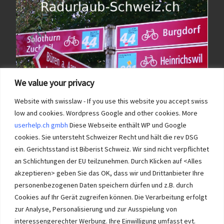
We value your privacy
Website with swisslaw - If you use this website you accept swiss
low and cookies. Wordpress Google and other cookies. More
userhelp.ch gmbh
Diese Webseite enthält WP und Google
cookies. Sie untersteht Schweizer Recht und hält die rev DSG
ein. Gerichtsstand ist Biberist Schweiz. Wir sind nicht verpflichtet
an Schlichtungen der EU teilzunehmen. Durch Klicken auf <Alles
Immobilien im Wasseramt haben bei Immobilie-Solothurn.ch
Vorrang und die besten Konditionen beim Verkauf. Kein Immobilien
akzeptieren> geben Sie das OK, dass wir und Drittanbieter Ihre
Verkauf im Wasseramt ohne unsere Offerte. Bei uns wählen Sie,
personenbezogenen Daten speichern dürfen und z.B. durch
wie Sie Ihre Immobilie Solothurn verkaufen. Wir beraten Sie.
Cookies auf Ihr Gerät zugreifen können. Die Verarbeitung erfolgt
Immobilien selber verkaufen mit unserer Beratung? Auch das geht!
zur Analyse, Personalisierung und zur Ausspielung von
interessengerechter Werbung. Ihre Einwilligung umfasst evt.