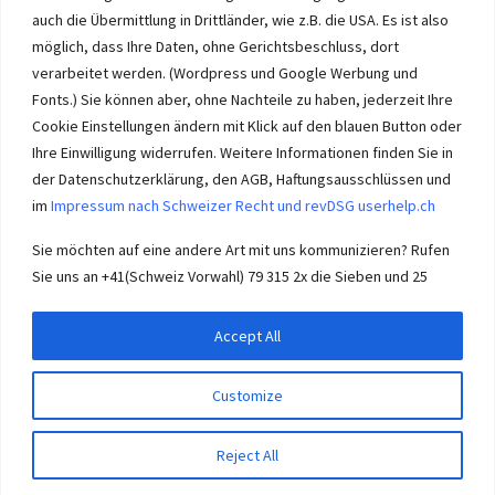
auch die Übermittlung in Drittländer, wie z.B. die USA. Es ist also
möglich, dass Ihre Daten, ohne Gerichtsbeschluss, dort
verarbeitet werden. (Wordpress und Google Werbung und
Immobilie Solothurn
-
immo-ch
Wasseramt.ch Impressum
Fonts.) Sie können aber, ohne Nachteile zu haben, jederzeit Ihre
Cookie Einstellungen ändern mit Klick auf den blauen Button oder
Ihre Einwilligung widerrufen. Weitere Informationen finden Sie in
der Datenschutzerklärung, den AGB, Haftungsausschlüssen und
im
Impressum nach Schweizer Recht und revDSG userhelp.ch
Impressum userhelp.ch Biberist
Sie möchten auf eine andere Art mit uns kommunizieren? Rufen
Sie uns an +41(Schweiz Vorwahl) 79 315 2x die Sieben und 25
Accept All
© 2026
Wasseramt SO
– Alle Rechte vorbehalten
Customize
Powered by
WP
– Entworfen mit dem
Customizr-Theme
Reject All