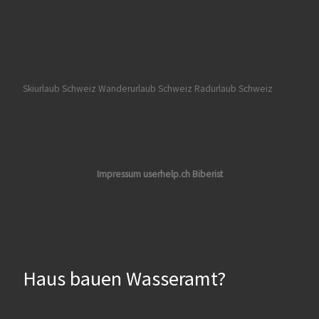
Skiurlaub Schweiz
Wanderurlaub Schweiz
Radurlaub Schweiz
Impressum userhelp.ch Biberist
Haus bauen Wasseramt?