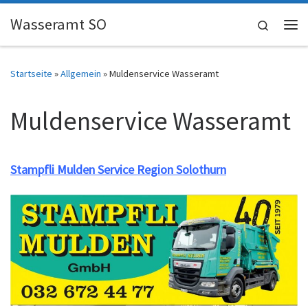
Skip to content
Wasseramt SO
Search
Me
Startseite
»
Allgemein
»
Muldenservice Wasseramt
Muldenservice Wasseramt
Stampfli Mulden Service Region Solothurn