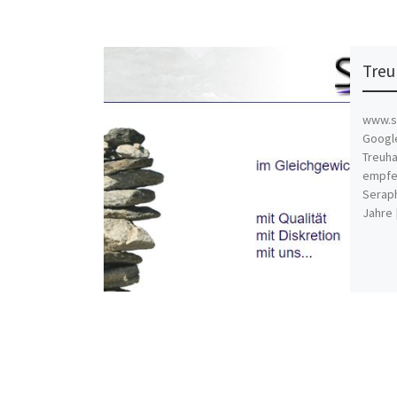
Treu
www.se
Googl
Treuha
empfeh
Seraph
Jahre