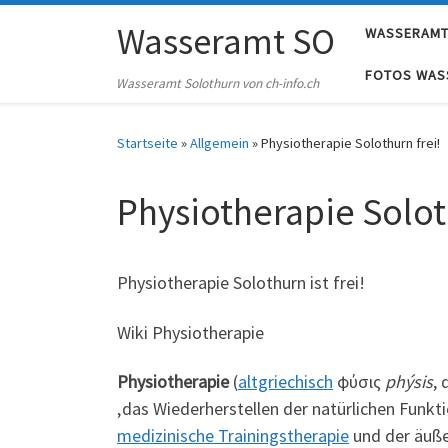
Skip to content
Wasseramt SO
WASSERAMT
FOTOS WAS
Wasseramt Solothurn von ch-info.ch
Startseite
»
Allgemein
»
Physiotherapie Solothurn frei!
Physiotherapie Solot
Physiotherapie Solothurn ist frei!
Wiki Physiotherapie
Physiotherapie
(
altgriechisch
φύσις
phýsis
,
‚das Wiederherstellen der natürlichen Funkti
medizinische Trainingstherapie
und der äuß