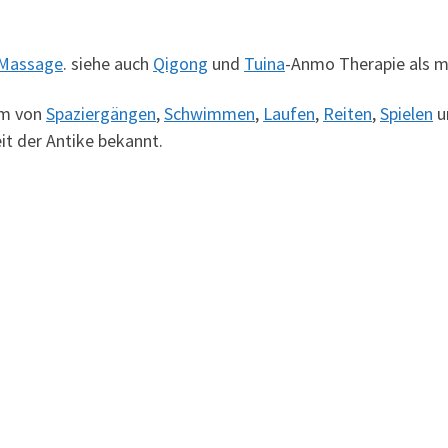
Massage
. siehe auch
Qigong
und
Tuina
-Anmo Therapie als 
rm von
Spaziergängen
,
Schwimmen
,
Laufen
,
Reiten
,
Spielen
u
eit der Antike bekannt.