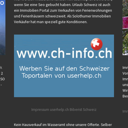
wenn Sie eine Seo gebucht haben. Urlaub Schweiz ist auch
ein Immobilien Portal zum Verkaufen von Ferienwohnungen
und Ferienhäusern schweizweit. Als Solothurner Immobilien
Verkäufer hat man speziell gute Konditionen.
r.
Imm
 2
Vor
U SO
Imm
 -
uns
Wir
Ber
Impressum userhelp.ch
Biberist
Schweiz
Imm
Kein Hausverkauf im Wasseramt ohne unsere Offerte. Selber