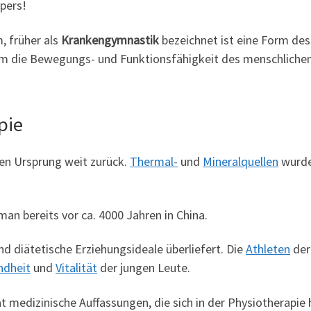
pers!
, früher als
Krankengymnastik
bezeichnet ist eine Form des
llem die Bewegungs- und Funktionsfähigkeit des menschlich
pie
ren Ursprung weit zurück.
Thermal-
und
Mineralquellen
wurden
n bereits vor ca. 4000 Jahren in China.
nd diätetische Erziehungsideale überliefert. Die
Athleten
de
ndheit
und
Vitalität
der jungen Leute.
t medizinische Auffassungen, die sich in der Physiotherapie