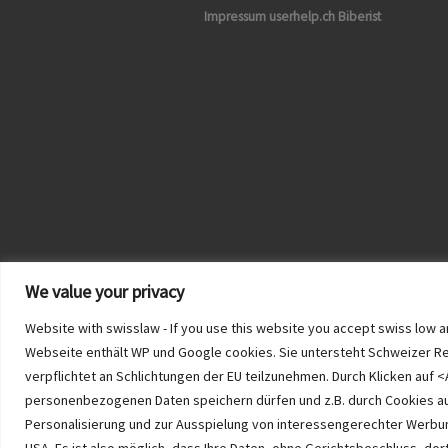
Impressum userhelp.ch Biberist
We value your privacy
Website with swisslaw - If you use this website you accept swiss lo
Webseite enthält WP und Google cookies. Sie untersteht Schweizer Recht
verpflichtet an Schlichtungen der EU teilzunehmen. Durch Klicken auf <
personenbezogenen Daten speichern dürfen und z.B. durch Cookies auf 
Personalisierung und zur Ausspielung von interessengerechter Werbung. 
USA. Es ist also möglich, dass Ihre Daten, ohne Gerichtsbeschluss, d