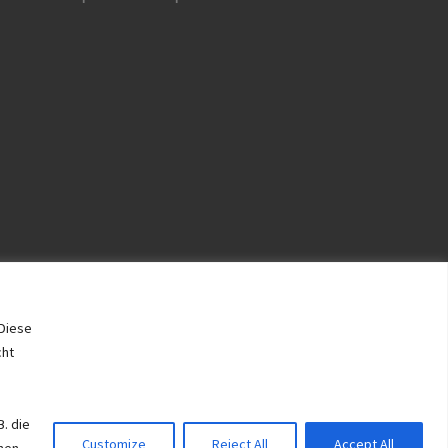
Diese
cht
B. die
Customize
Reject All
Accept All
nnen