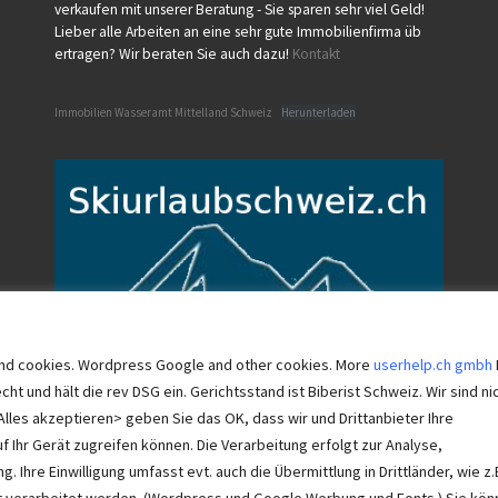
verkaufen mit unserer Beratung - Sie sparen sehr viel Geld!
Lieber alle Arbeiten an eine sehr gute Immobilienfirma üb
ertragen? Wir beraten Sie auch dazu!
Kontakt
Immobilien Wasseramt Mittelland Schweiz
Herunterladen
w and cookies. Wordpress Google and other cookies. More
userhelp.ch gmbh
 und hält die rev DSG ein. Gerichtsstand ist Biberist Schweiz. Wir sind ni
Alles akzeptieren> geben Sie das OK, dass wir und Drittanbieter Ihre
Ihr Gerät zugreifen können. Die Verarbeitung erfolgt zur Analyse,
Impressum von Immobilien Wasseramt.ch und immo-ch.com
Ihre Einwilligung umfasst evt. auch die Übermittlung in Drittländer, wie z.
Userhelp.ch Biberist
ort verarbeitet werden. (Wordpress und Google Werbung und Fonts.) Sie kö