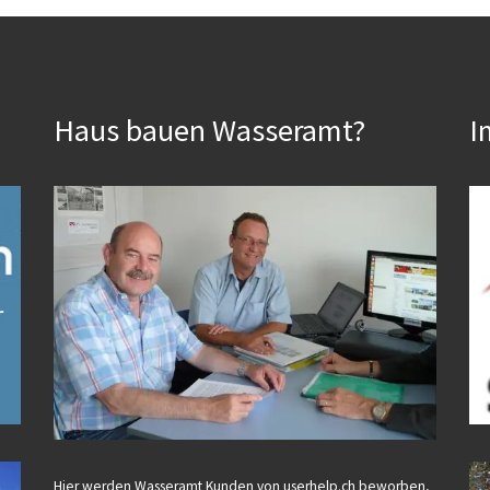
Haus bauen Wasseramt?
I
Hier werden Wasseramt Kunden von userhelp.ch beworben,