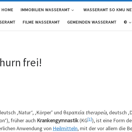
 HOME
IMMOBILIEN WASSERAMT
WASSERAMT SO KMU N
SERAMT
FILME WASSERAMT
GEMEINDEN WASSERAMT
©
hurn frei!
 deutsch ‚Natur‘, ‚Körper’ und θεραπεία
therapeía
, deutsch ‚D
[1]
on‘), früher auch
Krankengymnastik
(KG
), ist eine Form 
erlichen Anwendung von
Heilmitteln
, mit der vor allem die 