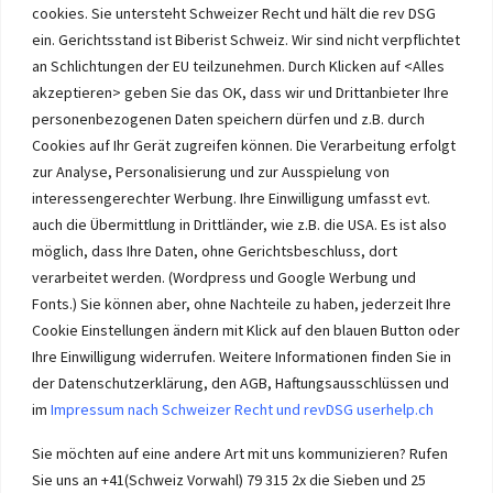
cookies. Sie untersteht Schweizer Recht und hält die rev DSG
ein. Gerichtsstand ist Biberist Schweiz. Wir sind nicht verpflichtet
an Schlichtungen der EU teilzunehmen. Durch Klicken auf <Alles
Immobilien im Wasseramt haben bei Immobilie-Solothurn.ch
Vorrang und die besten Konditionen beim Verkauf. Kein Immobilien
akzeptieren> geben Sie das OK, dass wir und Drittanbieter Ihre
Verkauf im Wasseramt ohne unsere Offerte. Bei uns wählen Sie,
personenbezogenen Daten speichern dürfen und z.B. durch
wie Sie Ihre Immobilie Solothurn verkaufen. Wir beraten Sie.
Cookies auf Ihr Gerät zugreifen können. Die Verarbeitung erfolgt
Immobilien selber verkaufen mit unserer Beratung? Auch das geht!
zur Analyse, Personalisierung und zur Ausspielung von
interessengerechter Werbung. Ihre Einwilligung umfasst evt.
auch die Übermittlung in Drittländer, wie z.B. die USA. Es ist also
möglich, dass Ihre Daten, ohne Gerichtsbeschluss, dort
verarbeitet werden. (Wordpress und Google Werbung und
Immobilie Solothurn
-
immo-ch
Wasseramt.ch Impressum
Fonts.) Sie können aber, ohne Nachteile zu haben, jederzeit Ihre
Cookie Einstellungen ändern mit Klick auf den blauen Button oder
Ihre Einwilligung widerrufen. Weitere Informationen finden Sie in
der Datenschutzerklärung, den AGB, Haftungsausschlüssen und
im
Impressum nach Schweizer Recht und revDSG userhelp.ch
Impressum userhelp.ch Biberist
Sie möchten auf eine andere Art mit uns kommunizieren? Rufen
Sie uns an +41(Schweiz Vorwahl) 79 315 2x die Sieben und 25