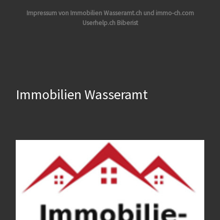
Impressum von Immobilien Wasseramt.ch und immo-ch.com
Userhelp.ch Biberist
Immobilien Wasseramt