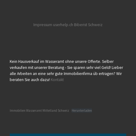
Impressum userhelp.ch
Biberist
Schweiz
Kein Hausverkauf im Wasseramt ohne unsere Offerte. Selber
verkaufen mit unserer Beratung - Sie sparen sehr viel Geld! Lieber
alle Arbeiten an eine sehr gute Immobilienfirma üb ertragen? Wir
beraten Sie auch dazu!
Kontakt
Immobilien Wasseramt Mittelland Schweiz
Herunterladen