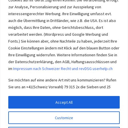
Immobilien selber verkaufen mit unserer Beratung? Auch das geht!
zur Analyse, Personalisierung und zur Ausspielung von
interessengerechter Werbung. Ihre Einwilligung umfasst evt.
auch die Übermittlung in Drittländer, wie z.B. die USA. Es ist also
möglich, dass Ihre Daten, ohne Gerichtsbeschluss, dort
verarbeitet werden. (Wordpress und Google Werbung und
Immobilie Solothurn
-
immo-ch
Wasseramt.ch Impressum
Fonts.) Sie können aber, ohne Nachteile zu haben, jederzeit Ihre
Cookie Einstellungen ändern mit Klick auf den blauen Button oder
Ihre Einwilligung widerrufen. Weitere Informationen finden Sie in
der Datenschutzerklärung, den AGB, Haftungsausschlüssen und
im
Impressum nach Schweizer Recht und revDSG userhelp.ch
Impressum userhelp.ch Biberist
Sie möchten auf eine andere Art mit uns kommunizieren? Rufen
Sie uns an +41(Schweiz Vorwahl) 79 315 2x die Sieben und 25
Accept All
© 2026
Wasseramt SO
– Alle Rechte vorbehalten
Customize
Powered by
WP
– Entworfen mit dem
Customizr-Theme