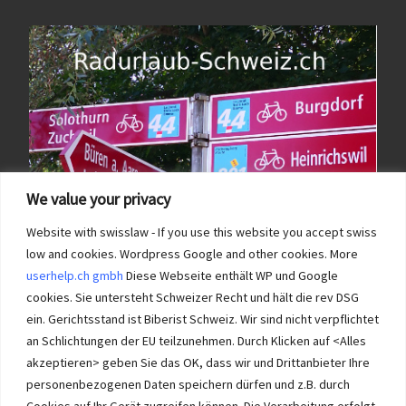
We value your privacy
Website with swisslaw - If you use this website you accept swiss
low and cookies. Wordpress Google and other cookies. More
userhelp.ch gmbh
Diese Webseite enthält WP und Google
cookies. Sie untersteht Schweizer Recht und hält die rev DSG
ein. Gerichtsstand ist Biberist Schweiz. Wir sind nicht verpflichtet
an Schlichtungen der EU teilzunehmen. Durch Klicken auf <Alles
Immobilien im Wasseramt haben bei Immobilie-Solothurn.ch
Vorrang und die besten Konditionen beim Verkauf. Kein Immobilien
akzeptieren> geben Sie das OK, dass wir und Drittanbieter Ihre
Verkauf im Wasseramt ohne unsere Offerte. Bei uns wählen Sie,
personenbezogenen Daten speichern dürfen und z.B. durch
wie Sie Ihre Immobilie Solothurn verkaufen. Wir beraten Sie.
Cookies auf Ihr Gerät zugreifen können. Die Verarbeitung erfolgt