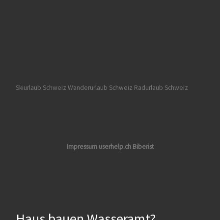
Skiurlaub Schweiz
Wanderurlaub Schweiz
Radurlaub Schweiz
Impressum userhelp.ch Biberist
Haus bauen Wasseramt?