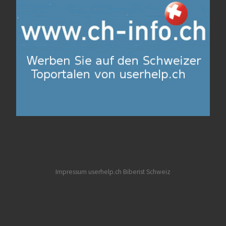
Impressum userhelp.ch
Biberist
Schweiz