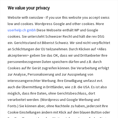
We value your privacy
Website with swisslaw - If you use this website you accept swiss
low and cookies. Wordpress Google and other cookies. More
userhelp.ch gmbh
Diese Webseite enthält WP und Google
cookies. Sie untersteht Schweizer Recht und hält die rev DSG
ein. Gerichtsstand ist Biberist Schweiz. Wir sind nicht verpflichtet
an Schlichtungen der EU teilzunehmen. Durch Klicken auf <Alles
Immobilien im Wasseramt haben bei Immobilie-Solothurn.ch
Vorrang und die besten Konditionen beim Verkauf. Kein Immobilien
akzeptieren> geben Sie das OK, dass wir und Drittanbieter Ihre
Verkauf im Wasseramt ohne unsere Offerte. Bei uns wählen Sie,
personenbezogenen Daten speichern dürfen und z.B. durch
wie Sie Ihre Immobilie Solothurn verkaufen. Wir beraten Sie.
Cookies auf Ihr Gerät zugreifen können. Die Verarbeitung erfolgt
Immobilien selber verkaufen mit unserer Beratung? Auch das geht!
zur Analyse, Personalisierung und zur Ausspielung von
interessengerechter Werbung. Ihre Einwilligung umfasst evt.
auch die Übermittlung in Drittländer, wie z.B. die USA. Es ist also
möglich, dass Ihre Daten, ohne Gerichtsbeschluss, dort
verarbeitet werden. (Wordpress und Google Werbung und
Immobilie Solothurn
-
immo-ch
Wasseramt.ch Impressum
Fonts.) Sie können aber, ohne Nachteile zu haben, jederzeit Ihre
Cookie Einstellungen ändern mit Klick auf den blauen Button oder