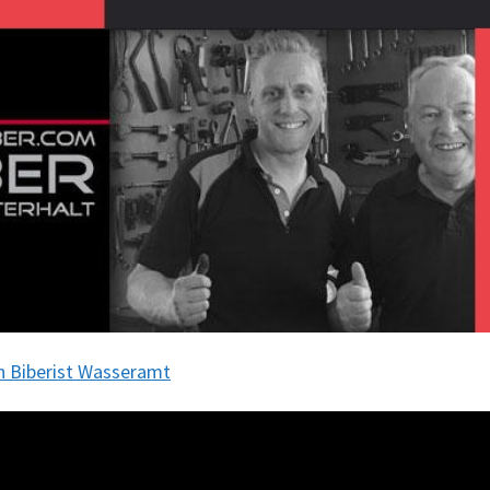
n Biberist Wasseramt