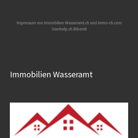
Impressum von Immobilien Wasseramt.ch und immo-ch.com
Userhelp.ch Biberist
Immobilien Wasseramt