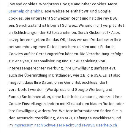
low and cookies. Wordpress Google and other cookies. More
userhelp.ch gmbh
Diese Webseite enthält WP und Google
cookies. Sie untersteht Schweizer Recht und hält die rev DSG
ein. Gerichtsstand ist Biberist Schweiz. Wir sind nicht verpflichtet
an Schlichtungen der EU teilzunehmen. Durch Klicken auf <Alles
Immobilien im Wasseramt haben bei Immobilie-Solothurn.ch
Vorrang und die besten Konditionen beim Verkauf. Kein Immobilien
akzeptieren> geben Sie das OK, dass wir und Drittanbieter Ihre
Verkauf im Wasseramt ohne unsere Offerte. Bei uns wählen Sie,
personenbezogenen Daten speichern dürfen und z.B. durch
wie Sie Ihre Immobilie Solothurn verkaufen. Wir beraten Sie.
Cookies auf Ihr Gerät zugreifen können. Die Verarbeitung erfolgt
Immobilien selber verkaufen mit unserer Beratung? Auch das geht!
zur Analyse, Personalisierung und zur Ausspielung von
interessengerechter Werbung. Ihre Einwilligung umfasst evt.
auch die Übermittlung in Drittländer, wie z.B. die USA. Es ist also
möglich, dass Ihre Daten, ohne Gerichtsbeschluss, dort
verarbeitet werden. (Wordpress und Google Werbung und
Immobilie Solothurn
-
immo-ch
Wasseramt.ch Impressum
Fonts.) Sie können aber, ohne Nachteile zu haben, jederzeit Ihre
Cookie Einstellungen ändern mit Klick auf den blauen Button oder
Ihre Einwilligung widerrufen. Weitere Informationen finden Sie in
der Datenschutzerklärung, den AGB, Haftungsausschlüssen und
im
Impressum nach Schweizer Recht und revDSG userhelp.ch
Impressum userhelp.ch Biberist