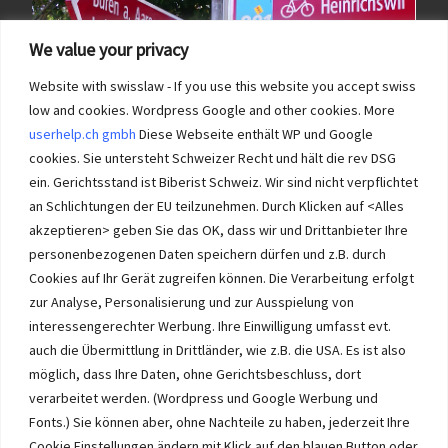
We value your privacy
Website with swisslaw - If you use this website you accept swiss
low and cookies. Wordpress Google and other cookies. More
userhelp.ch gmbh
Diese Webseite enthält WP und Google
cookies. Sie untersteht Schweizer Recht und hält die rev DSG
ein. Gerichtsstand ist Biberist Schweiz. Wir sind nicht verpflichtet
an Schlichtungen der EU teilzunehmen. Durch Klicken auf <Alles
Immobilien im Wasseramt haben bei Immobilie-Solothurn.ch
Vorrang und die besten Konditionen beim Verkauf. Kein Immobilien
akzeptieren> geben Sie das OK, dass wir und Drittanbieter Ihre
Verkauf im Wasseramt ohne unsere Offerte. Bei uns wählen Sie,
personenbezogenen Daten speichern dürfen und z.B. durch
wie Sie Ihre Immobilie Solothurn verkaufen. Wir beraten Sie.
Cookies auf Ihr Gerät zugreifen können. Die Verarbeitung erfolgt
Immobilien selber verkaufen mit unserer Beratung? Auch das geht!
zur Analyse, Personalisierung und zur Ausspielung von
interessengerechter Werbung. Ihre Einwilligung umfasst evt.
auch die Übermittlung in Drittländer, wie z.B. die USA. Es ist also
möglich, dass Ihre Daten, ohne Gerichtsbeschluss, dort
verarbeitet werden. (Wordpress und Google Werbung und
Immobilie Solothurn
-
immo-ch
Wasseramt.ch Impressum
Fonts.) Sie können aber, ohne Nachteile zu haben, jederzeit Ihre
Cookie Einstellungen ändern mit Klick auf den blauen Button oder