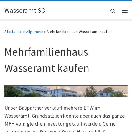
Skip to content
Wasseramt SO
Search
Me
Startseite
»
Allgemein
»
Mehrfamilienhaus Wasseramt kaufen
Mehrfamilienhaus
Wasseramt kaufen
Unser Baupartner verkauft mehrere ETW im
Wasseramt. Grundsätzlich könnte aber auch das ganze
MFH vom gleichen Investor gekauft werden. Gerne
informieren wir Sie, wenn Sie ein Haus mit 3-7