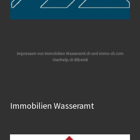
Impressum von Immobilien Wasseramt.ch und immo-ch.com
Userhelp.ch Biberist
Immobilien Wasseramt