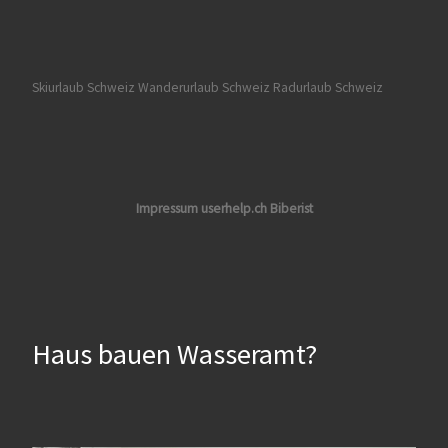
Skiurlaub Schweiz
Wanderurlaub Schweiz
Radurlaub Schweiz
Impressum userhelp.ch Biberist
Haus bauen Wasseramt?