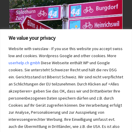
We value your privacy
Website with swisslaw - If you use this website you accept swiss
low and cookies. Wordpress Google and other cookies. More
userhelp.ch gmbh
Diese Webseite enthält WP und Google
cookies. Sie untersteht Schweizer Recht und hält die rev DSG
ein. Gerichtsstand ist Biberist Schweiz. Wir sind nicht verpflichtet
an Schlichtungen der EU teilzunehmen. Durch Klicken auf <Alles
Immobilien im Wasseramt haben bei Immobilie-Solothurn.ch
Vorrang und die besten Konditionen beim Verkauf. Kein Immobilien
akzeptieren> geben Sie das OK, dass wir und Drittanbieter Ihre
Verkauf im Wasseramt ohne unsere Offerte. Bei uns wählen Sie,
personenbezogenen Daten speichern dürfen und z.B. durch
wie Sie Ihre Immobilie Solothurn verkaufen. Wir beraten Sie.
Cookies auf Ihr Gerät zugreifen können. Die Verarbeitung erfolgt
Immobilien selber verkaufen mit unserer Beratung? Auch das geht!
zur Analyse, Personalisierung und zur Ausspielung von
interessengerechter Werbung. Ihre Einwilligung umfasst evt.
auch die Übermittlung in Drittländer, wie z.B. die USA. Es ist also