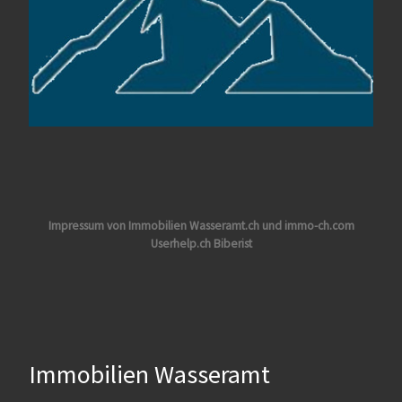
Impressum von Immobilien Wasseramt.ch und immo-ch.com
Userhelp.ch Biberist
Immobilien Wasseramt