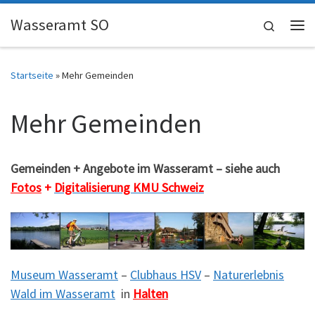
Skip to content
Wasseramt SO
Search
Me
Startseite
»
Mehr Gemeinden
Mehr Gemeinden
Gemeinden + Angebote im Wasseramt – siehe auch
Fotos
+
Digitalisierung KMU Schweiz
Museum Wasseramt
–
Clubhaus HSV
–
Naturerlebnis
Wald im Wasseramt
in
Halten