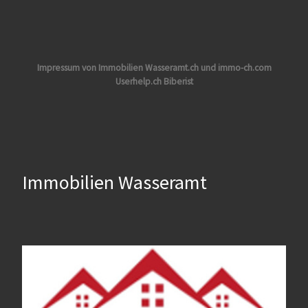
Impressum von Immobilien Wasseramt.ch und immo-ch.com
Userhelp.ch Biberist
Immobilien Wasseramt