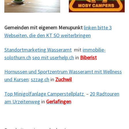
Gemeinden mit eigenem Menupunkt
linken bitte 3
Webseiten, die den KT SO weiterbringen
Standortmarketing Wasseramt
mit
immobilie-
solothurn.ch
seo mit userhelp.ch
in
Biberist
Hornussen und Sportzentrum Wasseramt mit Wellness
und Kursen
:
szzag.ch
in
Zuchwil
Top Minigolfanlage Camperstellplatz
–
20 Radtouren
am Urzeitenweg
in
Gerlafingen